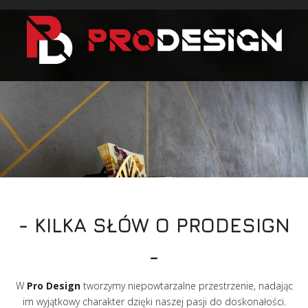
- KILKA SŁÓW O PRODESIGN
-
W
Pro Design
tworzymy niepowtarzalne przestrzenie, nadając
im wyjątkowy charakter dzięki naszej pasji do doskonałości.