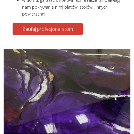
w domu, garażach, kotłowniach a także umożliwiają
nam pokrywanie nimi blatów, stołów i innych
powierzchni
Zaufaj profesjonalistom
posadzka żywica epoksydowa
marble