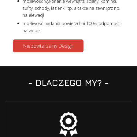
możliwość wykonania wewnątrz: ściany, kominki,
sufity, schody, łazienki itp. a także na zewnątrz np.
na elewacji
możliwość nadania powierzchni 100% odporności
na wodę
Niepowtarzalny Design
- DLACZEGO MY? -